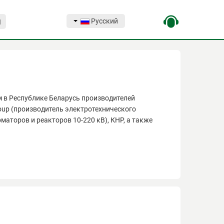
Русский
Я
 в Республике Беларусь производителей
roup (производитель электротехнического
маторов и реакторов 10-220 кВ), КНР, а также
 в Республике Беларусь производителей
roup (производитель электротехнического
маторов и реакторов 10-220 кВ), КНР, а также
а время работы, компания зарекомендовала себя,
 в разных сферах деятельности и любого уровня
обслуживание поставляемого оборудования.