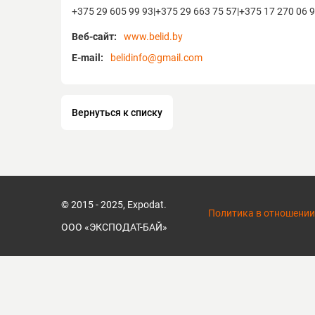
_x00
+375 29 605 99 93|+375 29 663 75 57|+375 17 270 06 
Belai
Веб-сайт:
www.belid.by
of Ta
react
E-mail:
belidinfo@gmail.com
work,
any l
Вернуться к списку
© 2015 - 2025, Expodat.
Политика в отношении
ООО «ЭКСПОДАТ-БАЙ»