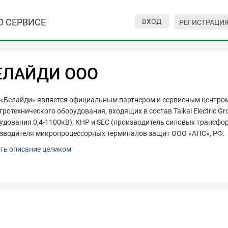
О СЕРВИСЕ
ВХОД
РЕГИСТРАЦИ
ЕЛАЙДИ ООО
«Белайди» является официальным партнером и сервисным центром
тротехнического оборудования, входящих в состав Taikai Electric G
удования 0,4-1100кВ), КНР и SEC (производитель силовых трансфор
зводителя микропроцессорных терминалов защит ООО «АПС», РФ.
«Белайди» является официальным партнером и сервисным центром
ть описание целиком
тротехнического оборудования, входящих в состав Taikai Electric G
удования 0,4-1100кВ), КНР и SEC (производитель силовых трансфор
зводителя микропроцессорных терминалов защит ООО «АПС», РФ. З
надежный партнер в области поставки качественного оборудования
ности. Осуществляем сервисное, гарантийное и постгарантийное 
0D_