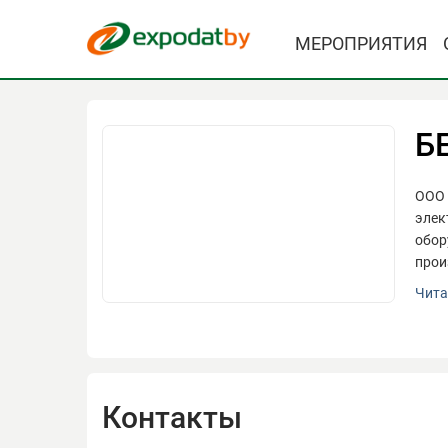
МЕРОПРИЯТИЯ
Б
ООО 
элек
обор
прои
ООО 
Чита
элек
обор
прои
как 
слож
Контакты
_x00