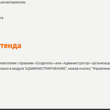
ным материалам.
ка.
стенда
зователем с правами «Создатель» или «Администратор» организац
у можно в модуле "АДМИНИСТРИРОВАНИЕ", нажав кнопку "Управлени