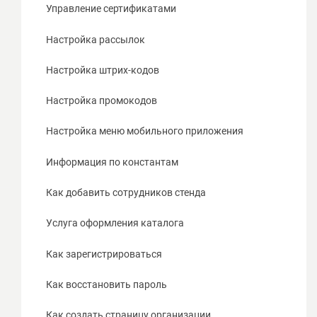
Контакты
Управление сертификатами
Партнеры проекта
Настройка рассылок
Экспонентам
Настройка штрих-кодов
Преимущества для Экспонентов
Настройка промокодов
Организаторам
Настройка меню мобильного приложения
Посетителям
Информация по константам
Как работает комплекс для экспонента
Как добавить сотрудников стенда
Как работает комплекс для организатора
Услуга оформления каталога
Как работает комплекс для посетителя
Как зарегистрироваться
Документы
Как восстановить пароль
Как создать страницу организации