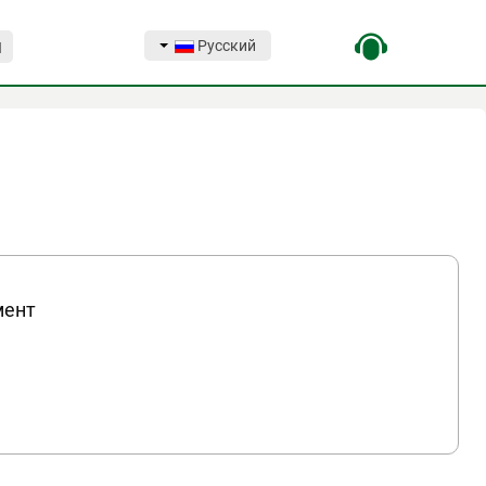
Русский
Я
мент