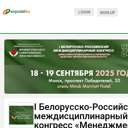
LOGIN
SIGN UP
I Белорусско-Россий
междисциплинарный
конгресс «Менеджме